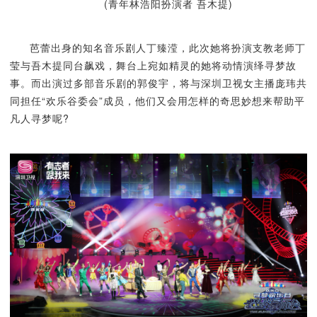
(青年林浩阳扮演者 吾木提)
芭蕾出身的知名音乐剧人丁臻滢，此次她将扮演支教老师丁
莹与吾木提同台飙戏，舞台上宛如精灵的她将动情演绎寻梦故
事。而出演过多部音乐剧的郭俊宇，将与深圳卫视女主播庞玮共
同担任“欢乐谷委会”成员，他们又会用怎样的奇思妙想来帮助平
凡人寻梦呢?