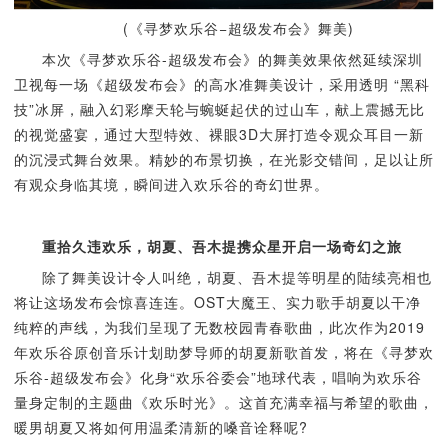
(《寻梦欢乐谷−超级发布会》舞美)
本次《寻梦欢乐谷-超级发布会》的舞美效果依然延续深圳
卫视每一场《超级发布会》的高水准舞美设计，采用透明 “黑科
技”冰屏，融入幻彩摩天轮与蜿蜒起伏的过山车，献上震撼无比
的视觉盛宴，通过大型特效、裸眼3D大屏打造令观众耳目一新
的沉浸式舞台效果。精妙的布景切换，在光影交错间，足以让所
有观众身临其境，瞬间进入欢乐谷的奇幻世界。
重拾久违欢乐，胡夏、吾木提携众星开启一场奇幻之旅
除了舞美设计令人叫绝，胡夏、吾木提等明星的陆续亮相也
将让这场发布会惊喜连连。OST大魔王、实力歌手胡夏以干净
纯粹的声线，为我们呈现了无数校园青春歌曲，此次作为2019
年欢乐谷原创音乐计划助梦导师的胡夏新歌首发，将在《寻梦欢
乐谷-超级发布会》化身“欢乐谷委会”地球代表，唱响为欢乐谷
量身定制的主题曲《欢乐时光》。这首充满幸福与希望的歌曲，
暖男胡夏又将如何用温柔清新的嗓音诠释呢?