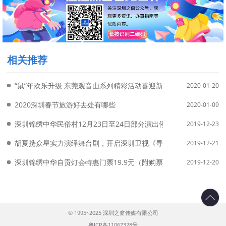
相关推荐
“鼠”年欢乐升级 东莞观音山系列精彩活动喜迎新年结福缘
2020-01-20
2020深圳春节旅游好去处有哪些
2020-01-09
深圳锦绣中华民俗村12月23日至24日部分演出停演详情
2019-12-23
胡夏携众星实力演绎舞台剧，开启深圳卫视《寻梦欢乐谷-超级发布
2019-12-21
深圳锦绣中华自贡灯会特惠门票19.9元（附购票入口）
2019-12-20
© 1995~2025 深圳之窗传媒有限公司
粤ICP备11067328号